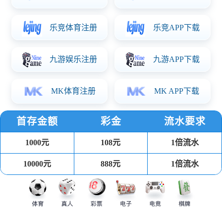
拉与凯恩的化学反应？
在安联球场的聚光灯下，拜仁慕尼黑的新赛季正悄然
进入战术深水区。随着图赫尔接过教鞭，这位德国教
头面临的最大课题，或许并非如何延续球队的统治
力，而是如何将两位核心——天赋异禀的穆夏拉与进
球如麻的凯恩——真正捏合为一个高效的进攻双核。
外界对“化学反应”的期待，正成为图赫尔战术板上的
核心谜题。